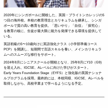
2020年にシンガポールに開校した、英国・ブライトンカレッジの5
つ目の海外校。本校の教育理念とカリキュラムを継承し、シンガ
ポールで質の高い教育を提供。「思いやり」「自信」「探究心」
を教育の核に、生徒が最大限に能力を発揮できる環境を提供して
いる。
英語初級の5〜10歳向けに英語強化クラス（小学部準備コース
PCP）を開講し、短期間で言語スキルを養い、メインカリキュラ
ムへのスムーズな移行をサポート。
2024年8月にシニアスクールが開校となり、25年8月にY10（G9)
を迎え入れ、IGCSE、Aレベルに向けた学びがスタート。
Early Years Foundation Stage（EYFS）と強化版の英国ナショナ
ルプログラムを採用。最終的には、本校同様、IGCSE、Aレベルを
取得しながら、高校卒業まで学べるようになる予定。